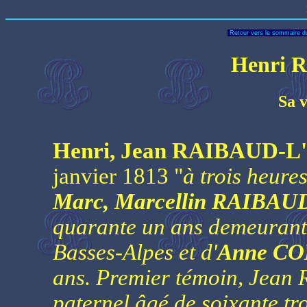
Retour vers le sommaire du
Henri R
Sa v
Henri, Jean RAIBAUD-
janvier 1813 "
à trois heures
Marc, Marcellin RAIBA
quarante un ans demeurant
Basses-Alpes et d'
Anne C
ans. Premier témoin, Jean
paternel âgé de soixante tr